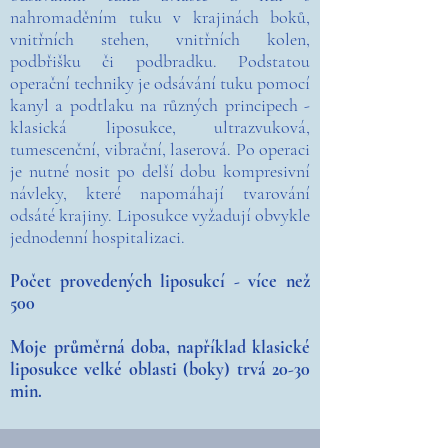
nahromaděním tuku v krajinách boků,
vnitřních stehen, vnitřních kolen,
podbřišku či podbradku. Podstatou
operační techniky je odsávání tuku pomocí
kanyl a podtlaku na různých principech -
klasická liposukce, ultrazvuková,
tumescenční, vibrační, laserová. Po operaci
je nutné nosit po delší dobu kompresivní
návleky, které napomáhají tvarování
odsáté krajiny. Liposukce vyžadují obvykle
jednodenní hospitalizaci.
Počet provedených liposukcí - více než
500
Moje průměrná doba, například klasické
liposukce velké oblasti (boky) trvá 20-30
min.