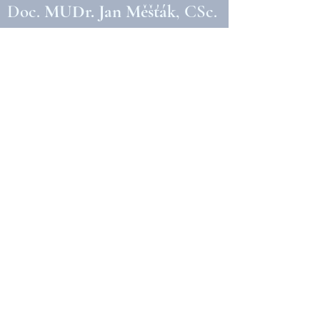
Doc.
MUDr. Jan Měšťák
, CSc.
Esthé a.s.
Na Příkopě 17
Praha 1
100 00
Česká Republika.
Tel:
+420 222 868 811
Mobil:
+420 731 188 478