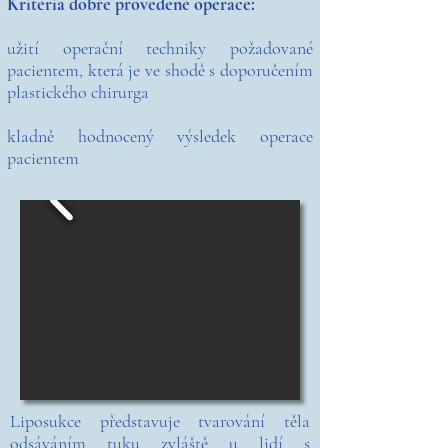
Kritéria dobře provedené operace:
užití operační techniky požadované
pacientem, která je ve shodě s doporučením
plastického chirurga
kladně hodnocený výsledek operace
pacientem
Liposukce představuje tvarování těla
odsáváním tuku zvláště u lidí s