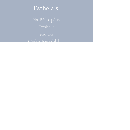
Esthé a.s.
Na Příkopě 17
Praha 1
100 00
Česká Republika.
Tel:
+420 222 868 811
Mobil:
+420 731 188 478