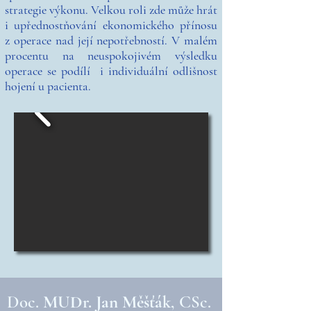
strategie výkonu. Velkou roli zde může hrát
i upřednostňování ekonomického přínosu
z operace nad její nepotřebností. V malém
procentu na neuspokojivém výsledku
operace se podílí i individuální odlišnost
hojení u pacienta.
Doc.
MUDr. Jan Měšťák
, CSc.