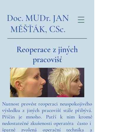
Doc. MUDr. JAN
MĚŠŤÁK, CSc.
Reoperace z jiných
pracovišť
Nutnost provést reoperaci neuspokojivého
výsledku z jiných pracovišť stále přibývá.
Příčin je mnoho. Patří k nim kromě
nedostatečné zkušenosti operatéra často i
špatně zvolená operační technika a